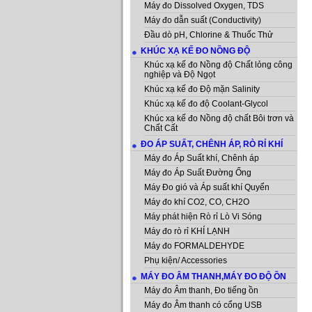
Máy đo Dissolved Oxygen, TDS
Máy đo dẫn suất (Conductivity)
Đầu dò pH, Chlorine & Thuốc Thử
KHÚC XẠ KẾ ĐO NỒNG ĐỘ
Khúc xạ kế đo Nồng độ Chất lỏng công
nghiệp và Độ Ngọt
Khúc xạ kế đo Độ mặn Salinity
Khúc xạ kế đo độ Coolant-Glycol
Khúc xạ kế đo Nồng độ chất Bôi trơn và
Chất Cất
ĐO ÁP SUẤT, CHÊNH ÁP, RÒ RỈ KHÍ
Máy đo Áp Suất khí, Chênh áp
Máy đo Áp Suất Đường Ống
Máy Đo gió và Áp suất khí Quyển
Máy đo khí CO2, CO, CH2O
Máy phát hiện Rò rỉ Lò Vi Sóng
Máy đo rò rỉ KHÍ LẠNH
Máy đo FORMALDEHYDE
Phụ kiện/ Accessories
MÁY ĐO ÂM THANH,MÁY ĐO ĐỘ ỒN
Máy đo Âm thanh, Đo tiếng ồn
Máy đo Âm thanh có cổng USB