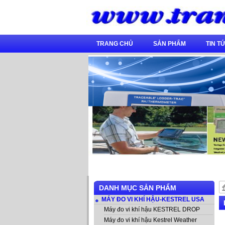
TRANG CHỦ
SẢN PHẨM
TIN TƯ
DANH MỤC SẢN PHẨM
MÁY ĐO VI KHÍ HẬU-KESTREL USA
Máy đo vi khí hậu KESTREL DROP
Máy đo vi khí hậu Kestrel Weather