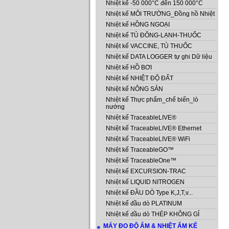
Nhiệt kế -50 000°C đến 150 000°C
Nhiệt kế MÔI TRƯỜNG_Đồng hồ Nhiệt
Nhiệt kế HỒNG NGOẠI
Nhiệt kế TỦ ĐÔNG-LẠNH-THUỐC
Nhiệt kế VACCINE, TỦ THUỐC
Nhiệt kế DATA LOGGER tự ghi Dữ liệu
Nhiệt kế HỒ BƠI
Nhiệt kế NHIỆT ĐỘ ĐẤT
Nhiệt kế NÔNG SẢN
Nhiệt kế Thực phẩm_chế biến_lò
nướng
Nhiệt kế TraceableLIVE®
Nhiệt kế TraceableLIVE® Ethernet
Nhiệt kế TraceableLIVE® WiFi
Nhiệt kế TraceableGO™
Nhiệt kế TraceableOne™
Nhiệt kế EXCURSION-TRAC
Nhiệt kế LIQUID NITROGEN
Nhiệt kế ĐẦU DÒ Type K,J,T,v...
Nhiệt kế đầu dò PLATINUM
Nhiệt kế đầu dò THÉP KHÔNG GỈ
MÁY ĐO ĐỘ ẨM & NHIỆT ẨM KẾ