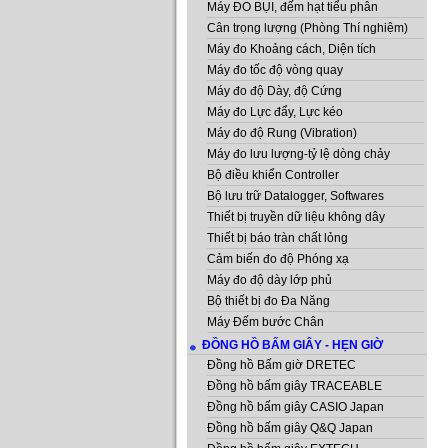
Máy ĐO BỤI, đếm hạt tiểu phân
Cân trọng lượng (Phòng Thí nghiệm)
Máy đo Khoảng cách, Diện tích
Máy đo tốc độ vòng quay
Máy đo độ Dày, độ Cứng
Máy đo Lực đẩy, Lực kéo
Máy đo độ Rung (Vibration)
Máy đo lưu lượng-tỷ lệ dòng chảy
Bộ điều khiển Controller
Bộ lưu trữ Datalogger, Softwares
Thiết bị truyền dữ liệu không dây
Thiết bị báo tràn chất lỏng
Cảm biến đo độ Phóng xạ
Máy đo độ dày lớp phủ
Bộ thiết bị đo Đa Năng
Máy Đếm bước Chân
ĐỒNG HỒ BẤM GIÂY - HẸN GIỜ
Đồng hồ Bấm giờ DRETEC
Đồng hồ bấm giây TRACEABLE
Đồng hồ bấm giây CASIO Japan
Đồng hồ bấm giây Q&Q Japan