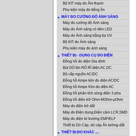
Bộ KIT máy đo Âm thanh
Phụ kiện máy đo tiếng ồn
MÁY ĐO CƯỜNG ĐỘ ÁNH SÁNG
Máy đo cường độ Ánh sáng
Máy đo Ánh sáng có đèn LED
Máy đo Ánh sáng bằng tia UV
Bộ KIT đo Ánh sáng
Phụ kiện máy đo ánh sáng
THIẾT BỊ - DỤNG CỤ ĐO ĐIỆN
Đồng hồ đo điện Gia đình
Bút DÒ tìm RỎ RỈ điện AC,DC
Bộ cấp nguồn AC/DC
Đồng hồ Ampe kìm đo điện AC/DC
Đồng hồ Ampe Kìm đo điện AC
Đồng hồ phân tích sóng điện 3 pha
Đồng hồ điện trở Ohm-MOhm-µOhm
Máy đo điện trở đất
Máy đo Điện dung,Điện cảm LCR,SMD
Máy đo điện từ trường EMF/ELF
Thiết bị Dò Cáp, dò cáp Ẩn tường-đất
THIẾT BỊ ĐO KHÁC ....