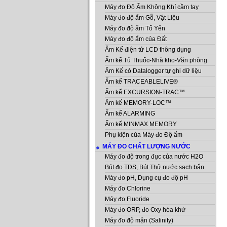
Máy đo Độ Ẩm Không Khí cầm tay
Máy đo độ ẩm Gỗ, Vật Liệu
Máy đo độ ẩm Tổ Yến
Máy đo độ ẩm của Đất
Ẩm Kế điện tử LCD thông dụng
Ẩm kế Tủ Thuốc-Nhà kho-Văn phòng
Ẩm Kế có Datalogger tự ghi dữ liệu
Ẩm kế TRACEABLELIVE®
Ẩm kế EXCURSION-TRAC™
Ẩm kế MEMORY-LOC™
Ẩm kế ALARMING
Ẩm kế MINMAX MEMORY
Phụ kiện của Máy đo Độ ẩm
MÁY ĐO CHẤT LƯỢNG NƯỚC
Máy đo độ trong đục của nước H2O
Bút đo TDS, Bút Thử nước sạch bẩn
Máy đo pH, Dụng cụ đo độ pH
Máy đo Chlorine
Máy đo Fluoride
Máy đo ORP, đo Oxy hóa khử
Máy đo độ mặn (Salinity)