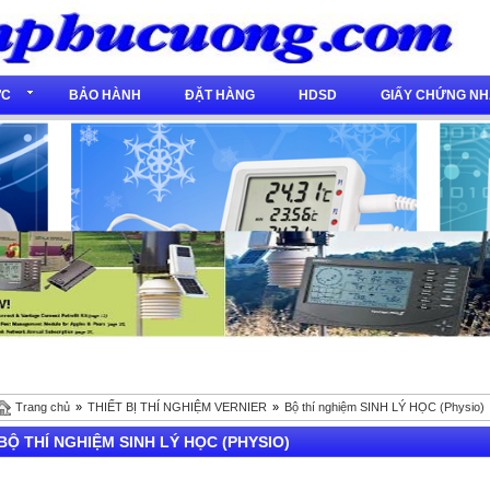
́C
BẢO HÀNH
ĐẶT HÀNG
HDSD
GIẤY CHỨNG NH
Trang chủ
»
THIẾT BỊ THÍ NGHIỆM VERNIER
»
Bộ thí nghiệm SINH LÝ HỌC (Physio)
BỘ THÍ NGHIỆM SINH LÝ HỌC (PHYSIO)