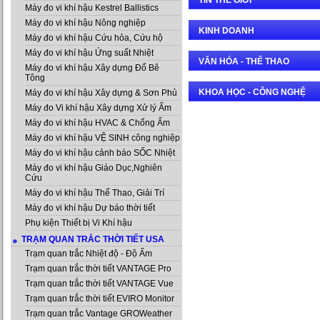
TIN THẾ GIỚI
Máy đo vi khí hậu Kestrel Ballistics
Máy đo vi khí hậu Nông nghiệp
KINH DOANH
Máy đo vi khí hậu Cứu hỏa, Cứu hộ
Máy đo vi khí hậu Ứng suất Nhiệt
VĂN HÓA - THỂ THAO
Máy đo vi khí hậu Xây dựng Đổ Bê
Tông
KHOA HỌC - CÔNG NGHỆ
Máy đo vi khí hậu Xây dựng & Sơn Phủ
Máy đo Vi khí hậu Xây dựng Xử lý Ẩm
Máy đo vi khí hậu HVAC & Chống Ẩm
Máy đo vi khí hậu VỆ SINH công nghiệp
Máy đo vi khí hậu cảnh báo SỐC Nhiệt
Máy đo vi khí hậu Giáo Dục,Nghiên
Cứu
Máy đo vi khí hậu Thể Thao, Giải Trí
Máy đo vi khí hậu Dự báo thời tiết
Phụ kiện Thiết bị Vi Khí hậu
TRẠM QUAN TRẮC THỜI TIẾT USA
Trạm quan trắc Nhiệt độ - Độ Ẩm
Trạm quan trắc thời tiết VANTAGE Pro
Trạm quan trắc thời tiết VANTAGE Vue
Trạm quan trắc thời tiết EVIRO Monitor
Trạm quan trắc Vantage GROWeather