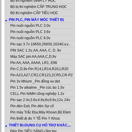
Bộ thí nghiệm SINH LÝ HỌC
Bộ bị thí nghiệm CẤP TRUNG HỌC
Bộ thí nghiệm CẤP TIỂU HỌC
PIN PLC, PIN MÁY MÓC THIẾT BỊ
Pin nuôi nguồn PLC 3.0v
Pin nuôi nguồn PLC 3.6v
Pin nuôi nguồn PLC 6.0v
Pin sạc 3.7v 18650,26650,16340,v,v...
PIN SẠC 1.2v, AA, AAA, C, D, 9v
Máy SẠC pin AA,AAA,C,D,9v
Pin AA, AAA, AAAA, LR1, E96
Pin C,D,9v Pin R14,LR14,R20,LR20
Pin A23,A27,CR2,CR123,2CR5,CR-P2
Pin 3v lithium _Pin đồng xu dẹt
Pin 1.5v alkaline _Pin cúc áo 1.5v
CELL Pin NiMH công nghiệp 1.2v
Pin sạc 2.4v,3.6v,4.8v,6v,9.6v,12v, 24v
Pin đèn Exit, Pin đèn Sự cố
Pin máy Trắc Địa,Máy Khoan,Bộ Đàm
Pin thiết đị đo Y TẾ-Pin Y Khoa
THIẾT BỊ-DỤNG CỤ HỔ TRỢ KHÁC,...
Đèn Pin SIÊU SÁNG cầm tay