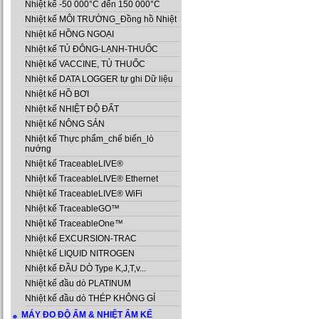
Nhiệt kế -50 000°C đến 150 000°C
Nhiệt kế MÔI TRƯỜNG_Đồng hồ Nhiệt
Nhiệt kế HỒNG NGOẠI
Nhiệt kế TỦ ĐÔNG-LẠNH-THUỐC
Nhiệt kế VACCINE, TỦ THUỐC
Nhiệt kế DATA LOGGER tự ghi Dữ liệu
Nhiệt kế HỒ BƠI
Nhiệt kế NHIỆT ĐỘ ĐẤT
Nhiệt kế NÔNG SẢN
Nhiệt kế Thực phẩm_chế biến_lò
nướng
Nhiệt kế TraceableLIVE®
Nhiệt kế TraceableLIVE® Ethernet
Nhiệt kế TraceableLIVE® WiFi
Nhiệt kế TraceableGO™
Nhiệt kế TraceableOne™
Nhiệt kế EXCURSION-TRAC
Nhiệt kế LIQUID NITROGEN
Nhiệt kế ĐẦU DÒ Type K,J,T,v...
Nhiệt kế đầu dò PLATINUM
Nhiệt kế đầu dò THÉP KHÔNG GỈ
MÁY ĐO ĐỘ ẨM & NHIỆT ẨM KẾ