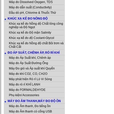
Máy đo Dissolved Oxygen, TDS
Máy đo dẫn suất (Conductivity)
Đầu dò pH, Chlorine & Thuốc Thử
KHÚC XẠ KẾ ĐO NỒNG ĐỘ
Khúc xạ kế đo Nồng độ Chất lỏng công
nghiệp và Độ Ngọt
Khúc xạ kế đo Độ mặn Salinity
Khúc xạ kế đo độ Coolant-Glycol
Khúc xạ kế đo Nồng độ chất Bôi trơn và
Chất Cất
ĐO ÁP SUẤT, CHÊNH ÁP, RÒ RỈ KHÍ
Máy đo Áp Suất khí, Chênh áp
Máy đo Áp Suất Đường Ống
Máy Đo gió và Áp suất khí Quyển
Máy đo khí CO2, CO, CH2O
Máy phát hiện Rò rỉ Lò Vi Sóng
Máy đo rò rỉ KHÍ LẠNH
Máy đo FORMALDEHYDE
Phụ kiện/ Accessories
MÁY ĐO ÂM THANH,MÁY ĐO ĐỘ ỒN
Máy đo Âm thanh, Đo tiếng ồn
Máy đo Âm thanh có cổng USB