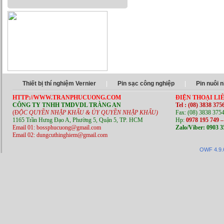
Thiết bị thí nghiệm Vernier
|
Pin sạc công nghiệp
|
Pin nuôi 
HTTP://WWW.TRANPHUCUONG.COM
ĐIỆN THOẠI LIÊ
CÔNG TY TNHH TMDVDL TRÀNG AN
Tel : (08) 3838 375
(Đ
ỘC QUYỀN NHẬP KHẨU & ỦY QUYỀN NHẬP KHẨU)
Fax: (08) 3838 375
1165 Trần Hưng Đạo A, Phường 5, Quận 5, TP. HCM
Hp:
0978 195 749 –
Email 01: bossphucuong@gmail.com
Zalo/Viber: 0903 3
Email 02: dungcuthinghiem@gmail.com
OWF 4.9.