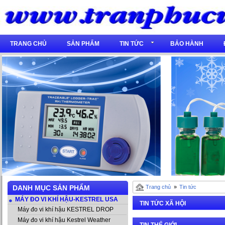
TRANG CHỦ
SẢN PHẨM
TIN TỨC
BẢO HÀNH
DANH MỤC SẢN PHẨM
Trang chủ
»
Tin tức
MÁY ĐO VI KHÍ HẬU-KESTREL USA
TIN TỨC XÃ HỘI
Máy đo vi khí hậu KESTREL DROP
Máy đo vi khí hậu Kestrel Weather