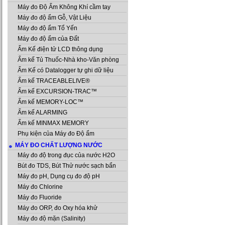
Máy đo Độ Ẩm Không Khí cầm tay
Máy đo độ ẩm Gỗ, Vật Liệu
Máy đo độ ẩm Tổ Yến
Máy đo độ ẩm của Đất
Ẩm Kế điện tử LCD thông dụng
Ẩm kế Tủ Thuốc-Nhà kho-Văn phòng
Ẩm Kế có Datalogger tự ghi dữ liệu
Ẩm kế TRACEABLELIVE®
Ẩm kế EXCURSION-TRAC™
Ẩm kế MEMORY-LOC™
Ẩm kế ALARMING
Ẩm kế MINMAX MEMORY
Phụ kiện của Máy đo Độ ẩm
MÁY ĐO CHẤT LƯỢNG NƯỚC
Máy đo độ trong đục của nước H2O
Bút đo TDS, Bút Thử nước sạch bẩn
Máy đo pH, Dụng cụ đo độ pH
Máy đo Chlorine
Máy đo Fluoride
Máy đo ORP, đo Oxy hóa khử
Máy đo độ mặn (Salinity)