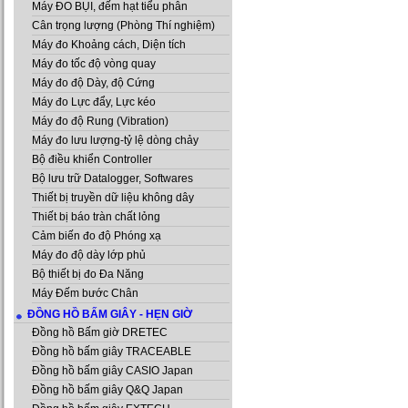
Máy ĐO BỤI, đếm hạt tiểu phân
Cân trọng lượng (Phòng Thí nghiệm)
Máy đo Khoảng cách, Diện tích
Máy đo tốc độ vòng quay
Máy đo độ Dày, độ Cứng
Máy đo Lực đẩy, Lực kéo
Máy đo độ Rung (Vibration)
Máy đo lưu lượng-tỷ lệ dòng chảy
Bộ điều khiển Controller
Bộ lưu trữ Datalogger, Softwares
Thiết bị truyền dữ liệu không dây
Thiết bị báo tràn chất lỏng
Cảm biến đo độ Phóng xạ
Máy đo độ dày lớp phủ
Bộ thiết bị đo Đa Năng
Máy Đếm bước Chân
ĐỒNG HỒ BẤM GIÂY - HẸN GIỜ
Đồng hồ Bấm giờ DRETEC
Đồng hồ bấm giây TRACEABLE
Đồng hồ bấm giây CASIO Japan
Đồng hồ bấm giây Q&Q Japan