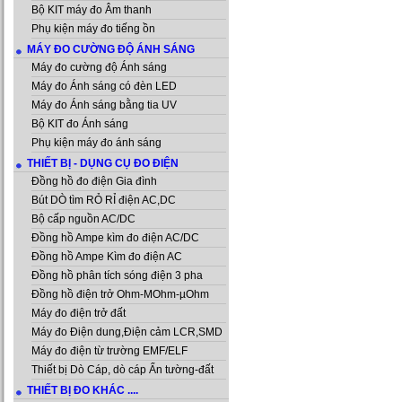
Bộ KIT máy đo Âm thanh
Phụ kiện máy đo tiếng ồn
MÁY ĐO CƯỜNG ĐỘ ÁNH SÁNG
Máy đo cường độ Ánh sáng
Máy đo Ánh sáng có đèn LED
Máy đo Ánh sáng bằng tia UV
Bộ KIT đo Ánh sáng
Phụ kiện máy đo ánh sáng
THIẾT BỊ - DỤNG CỤ ĐO ĐIỆN
Đồng hồ đo điện Gia đình
Bút DÒ tìm RỎ RỈ điện AC,DC
Bộ cấp nguồn AC/DC
Đồng hồ Ampe kìm đo điện AC/DC
Đồng hồ Ampe Kìm đo điện AC
Đồng hồ phân tích sóng điện 3 pha
Đồng hồ điện trở Ohm-MOhm-µOhm
Máy đo điện trở đất
Máy đo Điện dung,Điện cảm LCR,SMD
Máy đo điện từ trường EMF/ELF
Thiết bị Dò Cáp, dò cáp Ẩn tường-đất
THIẾT BỊ ĐO KHÁC ....