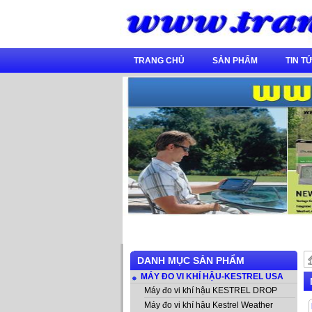
TRANG CHỦ
SẢN PHẨM
TIN TƯ
DANH MỤC SẢN PHẨM
MÁY ĐO VI KHÍ HẬU-KESTREL USA
Máy đo vi khí hậu KESTREL DROP
Máy đo vi khí hậu Kestrel Weather