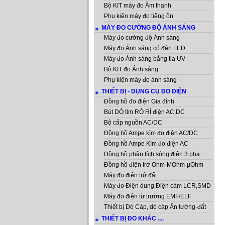
Bộ KIT máy đo Âm thanh
Phụ kiện máy đo tiếng ồn
MÁY ĐO CƯỜNG ĐỘ ÁNH SÁNG
Máy đo cường độ Ánh sáng
Máy đo Ánh sáng có đèn LED
Máy đo Ánh sáng bằng tia UV
Bộ KIT đo Ánh sáng
Phụ kiện máy đo ánh sáng
THIẾT BỊ - DỤNG CỤ ĐO ĐIỆN
Đồng hồ đo điện Gia đình
Bút DÒ tìm RỎ RỈ điện AC,DC
Bộ cấp nguồn AC/DC
Đồng hồ Ampe kìm đo điện AC/DC
Đồng hồ Ampe Kìm đo điện AC
Đồng hồ phân tích sóng điện 3 pha
Đồng hồ điện trở Ohm-MOhm-µOhm
Máy đo điện trở đất
Máy đo Điện dung,Điện cảm LCR,SMD
Máy đo điện từ trường EMF/ELF
Thiết bị Dò Cáp, dò cáp Ẩn tường-đất
THIẾT BỊ ĐO KHÁC ....