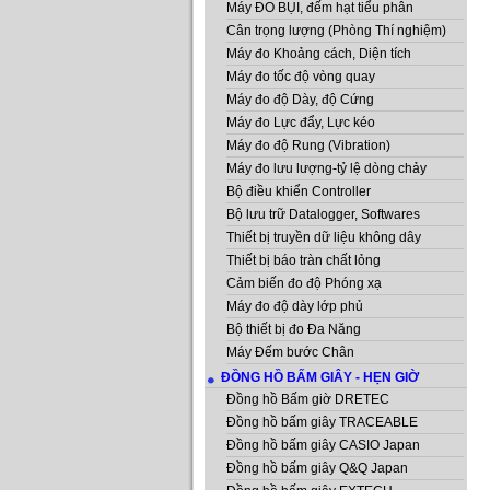
Máy ĐO BỤI, đếm hạt tiểu phân
Cân trọng lượng (Phòng Thí nghiệm)
Máy đo Khoảng cách, Diện tích
Máy đo tốc độ vòng quay
Máy đo độ Dày, độ Cứng
Máy đo Lực đẩy, Lực kéo
Máy đo độ Rung (Vibration)
Máy đo lưu lượng-tỷ lệ dòng chảy
Bộ điều khiển Controller
Bộ lưu trữ Datalogger, Softwares
Thiết bị truyền dữ liệu không dây
Thiết bị báo tràn chất lỏng
Cảm biến đo độ Phóng xạ
Máy đo độ dày lớp phủ
Bộ thiết bị đo Đa Năng
Máy Đếm bước Chân
ĐỒNG HỒ BẤM GIÂY - HẸN GIỜ
Đồng hồ Bấm giờ DRETEC
Đồng hồ bấm giây TRACEABLE
Đồng hồ bấm giây CASIO Japan
Đồng hồ bấm giây Q&Q Japan