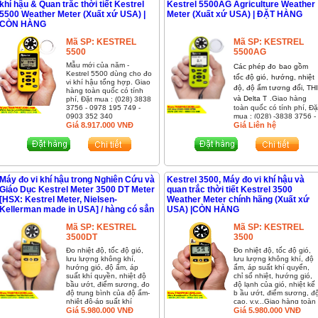
khí hậu & Quan trắc thời tiết Kestrel
Kestrel 5500AG Agriculture Weather
5500 Weather Meter (Xuất xứ USA) |
Meter (Xuất xứ USA) | ĐẶT HÀNG
CÒN HÀNG
Mã SP:
KESTREL
Mã SP:
KESTREL
5500
5500AG
Mẫu mới của năm -
Các phép đo bao gồm
Kestrel 5500 dùng cho đo
tốc độ gió, hướng, nhiệt
vi khí hậu tổng hợp.
Giao
độ, độ ẩm tương đối, TH
hàng toàn quốc có tính
và Delta T .
Giao hàng
phí, Đặt mua : (028) 3838
3756 - 0978 195 749 -
toàn quốc có tính phí, Đặ
0903 352 340
mua : (028) -3838 3756 -
Giá
8.917.000
VNĐ
0978 195 749 - 0903 35
Giá Liên hệ
340
Máy đo vi khí hậu trong Nghiên Cứu và
Kestrel 3500, Máy đo vi khí hậu và
Giáo Dục Kestrel Meter 3500 DT Meter
quan trắc thời tiết Kestrel 3500
[HSX: Kestrel Meter, Nielsen-
Weather Meter chính hãng (Xuất xứ
Kellerman made in USA] / hàng có sẳn
USA) |CÒN HÀNG
Mã SP:
KESTREL
Mã SP:
KESTREL
3500DT
3500
Đo nhiệt độ, tốc độ gió,
Đo nhiệt độ, tốc độ gió,
lưu lượng không khí,
lưu lượng không khí, độ
hướng gió, độ ẩm, áp
ẩm, áp suất khí quyển,
suất khí quyền, nhiệt độ
chỉ số nhiệt, hướng gió,
bầu ướt, điểm sương, đo
độ lạnh của gió, nhiệt kế
độ trung bình của độ ẩm-
b ầu ướt, điểm sương, đ
nhiệt độ-áp suất khí
cao, v.v...
Giao hàng toàn
quyển, độ cao,v.v.
Giá
5.980.000
VNĐ
Giao
quốc có tính phí, Đặt mu
Giá
5.980.000
VNĐ