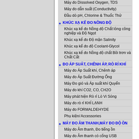
Máy đo Dissolved Oxygen, TDS
Máy đo dẫn suất (Conductivity)
Đầu dò pH, Chlorine & Thuốc Thử
KHÚC XẠ KẾ ĐO NỒNG ĐỘ
Khúc xạ kế đo Nồng độ Chất lỏng công
nghiệp và Độ Ngọt
Khúc xạ kế đo Độ mặn Salinity
Khúc xạ kế đo độ Coolant-Glycol
Khúc xạ kế đo Nồng độ chất Bôi trơn và
Chất Cất
ĐO ÁP SUẤT, CHÊNH ÁP, RÒ RỈ KHÍ
Máy đo Áp Suất khí, Chênh áp
Máy đo Áp Suất Đường Ống
Máy Đo gió và Áp suất khí Quyển
Máy đo khí CO2, CO, CH2O
Máy phát hiện Rò rỉ Lò Vi Sóng
Máy đo rò rỉ KHÍ LẠNH
Máy đo FORMALDEHYDE
Phụ kiện/ Accessories
MÁY ĐO ÂM THANH,MÁY ĐO ĐỘ ỒN
Máy đo Âm thanh, Đo tiếng ồn
Máy đo Âm thanh có cổng USB