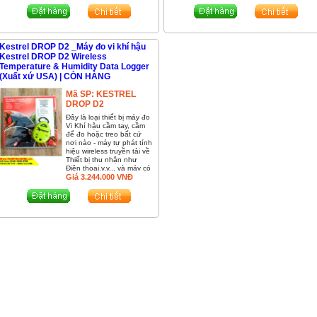
hàng toàn quốc có tính
: (028) -3838 3756 - 097
phí, Đặt mua : (028)
195 749 - 0903 352 340
-3838 3756 - 0978 195
749 - 0903 352 340
Kestrel DROP D2 _Máy đo vi khí hậu
Kestrel DROP D2 Wireless
Temperature & Humidity Data Logger
(Xuất xứ USA) | CÒN HÀNG
Mã SP:
KESTREL
DROP D2
Đây là loại thiết bị máy đo
Vi Khí hậu cầm tay, cầm
để đo hoặc treo bất cứ
nơi nào - máy tự phát tính
hiệu wireless truyền tải về
Thiết bị thu nhận như
Điện thoại,v.v,.. và máy có
Data Logger lưu trữ dữ
Giá
3.244.000
VNĐ
liệu .....Made in USA. Bảo
hành 5 năm.
Giao hàng
toàn quốc có tính phí, Đặt
mua : (028) -3838 3756 -
0978 195 749 - 0903 352
340