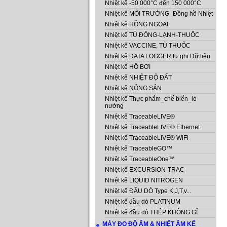
Nhiệt kế -50 000°C đến 150 000°C
Nhiệt kế MÔI TRƯỜNG_Đồng hồ Nhiệt
Nhiệt kế HỒNG NGOẠI
Nhiệt kế TỦ ĐÔNG-LẠNH-THUỐC
Nhiệt kế VACCINE, TỦ THUỐC
Nhiệt kế DATA LOGGER tự ghi Dữ liệu
Nhiệt kế HỒ BƠI
Nhiệt kế NHIỆT ĐỘ ĐẤT
Nhiệt kế NÔNG SẢN
Nhiệt kế Thực phẩm_chế biến_lò
nướng
Nhiệt kế TraceableLIVE®
Nhiệt kế TraceableLIVE® Ethernet
Nhiệt kế TraceableLIVE® WiFi
Nhiệt kế TraceableGO™
Nhiệt kế TraceableOne™
Nhiệt kế EXCURSION-TRAC
Nhiệt kế LIQUID NITROGEN
Nhiệt kế ĐẦU DÒ Type K,J,T,v...
Nhiệt kế đầu dò PLATINUM
Nhiệt kế đầu dò THÉP KHÔNG GỈ
MÁY ĐO ĐỘ ẨM & NHIỆT ẨM KẾ