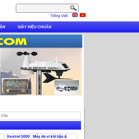
Tiếng Việt
ẬN
GIẤY HIỆU CHUẨN
n Cứu
Kestrel 5000 _Máy đo vi khí hậu &