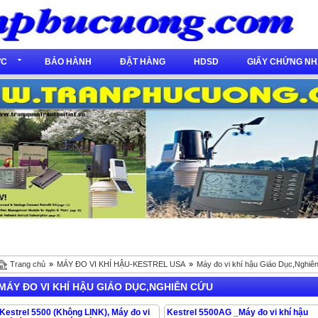
́C
BẢO HÀNH
ĐẶT HÀNG
HDSD
GIẤY CHỨNG NH
Trang chủ
»
MÁY ĐO VI KHÍ HẬU-KESTREL USA
»
Máy đo vi khí hậu Giáo Dục,Nghiê
MÁY ĐO VI KHÍ HẬU GIÁO DỤC,NGHIÊN CỨU
Kestrel 5500 (Không LINK), Máy đo vi
Kestrel 5500AG _Máy đo vi khí hậu