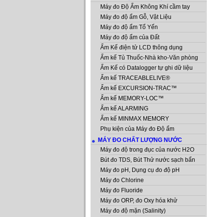
Máy đo Độ Ẩm Không Khí cầm tay
Máy đo độ ẩm Gỗ, Vật Liệu
Máy đo độ ẩm Tổ Yến
Máy đo độ ẩm của Đất
Ẩm Kế điện tử LCD thông dụng
Ẩm kế Tủ Thuốc-Nhà kho-Văn phòng
Ẩm Kế có Datalogger tự ghi dữ liệu
Ẩm kế TRACEABLELIVE®
Ẩm kế EXCURSION-TRAC™
Ẩm kế MEMORY-LOC™
Ẩm kế ALARMING
Ẩm kế MINMAX MEMORY
Phụ kiện của Máy đo Độ ẩm
MÁY ĐO CHẤT LƯỢNG NƯỚC
Máy đo độ trong đục của nước H2O
Bút đo TDS, Bút Thử nước sạch bẩn
Máy đo pH, Dụng cụ đo độ pH
Máy đo Chlorine
Máy đo Fluoride
Máy đo ORP, đo Oxy hóa khử
Máy đo độ mặn (Salinity)