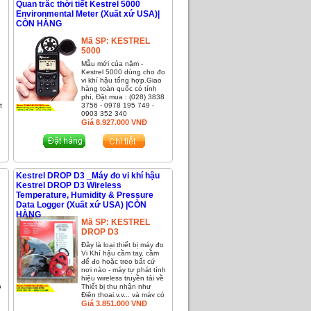
Quan trắc thời tiết Kestrel 5000
Environmental Meter (Xuất xứ USA)|
CÒN HÀNG
Mã SP:
KESTREL
5000
Mẫu mới của năm -
Kestrel 5000 dùng cho đo
vi khí hậu tổng hợp.
Giao
I
hàng toàn quốc có tính
phí, Đặt mua : (028) 3838
t
3756 - 0978 195 749 -
0903 352 340
2
Giá
8.927.000
VNĐ
Kestrel DROP D3 _Máy đo vi khí hậu
Kestrel DROP D3 Wireless
Temperature, Humidity & Pressure
Data Logger (Xuất xứ USA) |CÒN
HÀNG
Mã SP:
KESTREL
DROP D3
Đây là loại thiết bị máy đo
Vi Khí hậu cầm tay, cầm
để đo hoặc treo bất cứ
nơi nào - máy tự phát tính
hiệu wireless truyền tải về
ộ
Thiết bị thu nhận như
Điện thoại,v.v,.. và máy có
a
Data Logger lưu trữ dữ
Giá
3.851.000
VNĐ