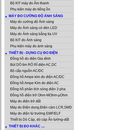
Bộ KIT máy đo Âm thanh
Phụ kiện máy đo tiếng ồn
MÁY ĐO CƯỜNG ĐỘ ÁNH SÁNG
Máy đo cường độ Ánh sáng
Máy đo Ánh sáng có đèn LED
Máy đo Ánh sáng bằng tia UV
Bộ KIT đo Ánh sáng
Phụ kiện máy đo ánh sáng
THIẾT BỊ - DỤNG CỤ ĐO ĐIỆN
Đồng hồ đo điện Gia đình
Bút DÒ tìm RỎ RỈ điện AC,DC
Bộ cấp nguồn AC/DC
Đồng hồ Ampe kìm đo điện AC/DC
Đồng hồ Ampe Kìm đo điện AC
Đồng hồ phân tích sóng điện 3 pha
Đồng hồ điện trở Ohm-MOhm-µOhm
Máy đo điện trở đất
Máy đo Điện dung,Điện cảm LCR,SMD
Máy đo điện từ trường EMF/ELF
Thiết bị Dò Cáp, dò cáp Ẩn tường-đất
THIẾT BỊ ĐO KHÁC ....