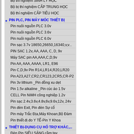
Bộ thí nghiệm SINH LÝ HỌC
Bộ bị thí nghiệm CẤP TRUNG HỌC
Bộ thí nghiệm CẤP TIỂU HỌC
PIN PLC, PIN MÁY MÓC THIẾT BỊ
Pin nuôi nguồn PLC 3.0v
Pin nuôi nguồn PLC 3.6v
Pin nuôi nguồn PLC 6.0v
Pin sạc 3.7v 18650,26650,16340,v,v...
PIN SẠC 1.2v, AA, AAA, C, D, 9v
Máy SẠC pin AA,AAA,C,D,9v
Pin AA, AAA, AAAA, LR1, E96
Pin C,D,9v Pin R14,LR14,R20,LR20
Pin A23,A27,CR2,CR123,2CR5,CR-P2
Pin 3v lithium _Pin đồng xu dẹt
Pin 1.5v alkaline _Pin cúc áo 1.5v
CELL Pin NiMH công nghiệp 1.2v
Pin sạc 2.4v,3.6v,4.8v,6v,9.6v,12v, 24v
Pin đèn Exit, Pin đèn Sự cố
Pin máy Trắc Địa,Máy Khoan,Bộ Đàm
Pin thiết đị đo Y TẾ-Pin Y Khoa
THIẾT BỊ-DỤNG CỤ HỔ TRỢ KHÁC,...
Đèn Pin SIÊU SÁNG cầm tay