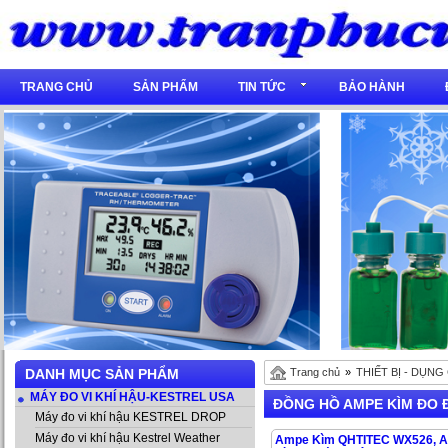
TRANG CHỦ
SẢN PHẨM
TIN TỨC
BẢO HÀNH
DANH MỤC SẢN PHẨM
Trang chủ
»
THIẾT BỊ - DỤNG
MÁY ĐO VI KHÍ HẬU-KESTREL USA
ĐỒNG HỒ AMPE KÌM ĐO Đ
Máy đo vi khí hậu KESTREL DROP
Máy đo vi khí hậu Kestrel Weather
Ampe Kìm QHTITEC WX526, 