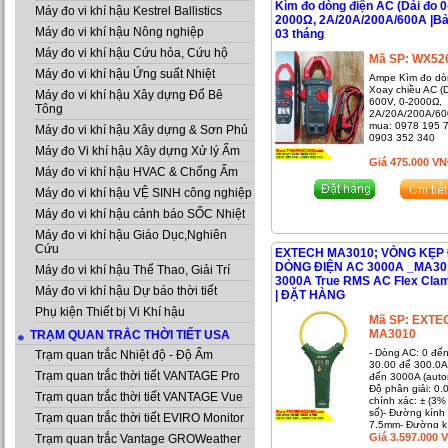
Kìm đo dòng điện AC (Dải đo 0
Máy đo vi khí hậu Kestrel Ballistics
2000Ω, 2A/20A/200A/600A |B
Máy đo vi khí hậu Nông nghiệp
03 tháng
Máy đo vi khí hậu Cứu hỏa, Cứu hộ
Mã SP:
WX52
Máy đo vi khí hậu Ứng suất Nhiệt
Ampe Kìm đo dò
Xoay chiều AC (D
Máy đo vi khí hậu Xây dựng Đổ Bê
600V, 0-2000Ω,
Tông
2A/20A/200A/600
mua: 0978 195 7
Máy đo vi khí hậu Xây dựng & Sơn Phủ
0903 352 340
Máy đo Vi khí hậu Xây dựng Xử lý Ẩm
Giá
475.000
VN
Máy đo vi khí hậu HVAC & Chống Ẩm
Máy đo vi khí hậu VỆ SINH công nghiệp
Máy đo vi khí hậu cảnh báo SỐC Nhiệt
Máy đo vi khí hậu Giáo Dục,Nghiên
Cứu
EXTECH MA3010; VÒNG KẸP
DÒNG ĐIỆN AC 3000A _MA30
Máy đo vi khí hậu Thể Thao, Giải Trí
3000A True RMS AC Flex Cla
Máy đo vi khí hậu Dự báo thời tiết
| ĐẶT HÀNG
Phụ kiện Thiết bị Vi Khí hậu
Mã SP:
EXTE
MA3010
TRẠM QUAN TRẮC THỜI TIẾT USA
- Dòng AC: 0 đế
Trạm quan trắc Nhiệt độ - Độ Ẩm
30.00 để 300.0A
Trạm quan trắc thời tiết VANTAGE Pro
đến 3000A (auto
Độ phân giải: 0.
Trạm quan trắc thời tiết VANTAGE Vue
chính xác: ± (3%
số)- Đường kính 
Trạm quan trắc thời tiết EVIRO Monitor
7.5mm- Đường kí
cáp: 0.51" (13m
Giá
3.597.000
Trạm quan trắc Vantage GROWeather