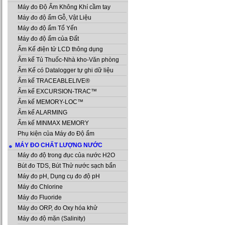
Máy đo Độ Ẩm Không Khí cầm tay
Máy đo độ ẩm Gỗ, Vật Liệu
Máy đo độ ẩm Tổ Yến
Máy đo độ ẩm của Đất
Ẩm Kế điện tử LCD thông dụng
Ẩm kế Tủ Thuốc-Nhà kho-Văn phòng
Ẩm Kế có Datalogger tự ghi dữ liệu
Ẩm kế TRACEABLELIVE®
Ẩm kế EXCURSION-TRAC™
Ẩm kế MEMORY-LOC™
Ẩm kế ALARMING
Ẩm kế MINMAX MEMORY
Phụ kiện của Máy đo Độ ẩm
MÁY ĐO CHẤT LƯỢNG NƯỚC
Máy đo độ trong đục của nước H2O
Bút đo TDS, Bút Thử nước sạch bẩn
Máy đo pH, Dụng cụ đo độ pH
Máy đo Chlorine
Máy đo Fluoride
Máy đo ORP, đo Oxy hóa khử
Máy đo độ mặn (Salinity)