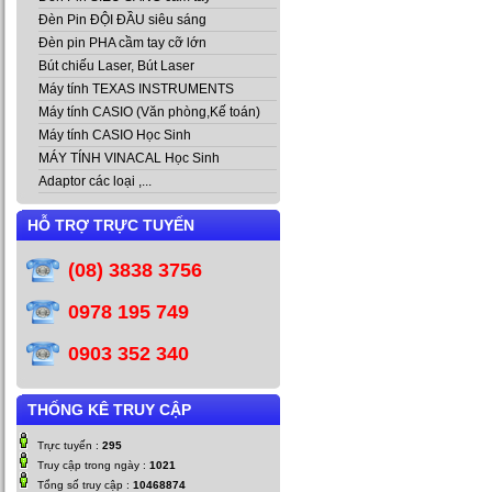
Đèn Pin ĐỘI ĐẦU siêu sáng
Đèn pin PHA cầm tay cỡ lớn
Bút chiếu Laser, Bút Laser
Máy tính TEXAS INSTRUMENTS
Máy tính CASIO (Văn phòng,Kế toán)
Máy tính CASIO Học Sinh
MÁY TÍNH VINACAL Học Sinh
Adaptor các loại ,...
HỖ TRỢ TRỰC TUYẾN
(08) 3838 3756
0978 195 749
0903 352 340
THỐNG KÊ TRUY CẬP
Trực tuyến :
295
Truy cập trong ngày :
1021
Tổng số truy cập :
10468874