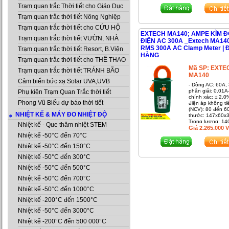
Trạm quan trắc Thời tiết cho Giáo Dục
Trạm quan trắc thời tiết Nông Nghiệp
Trạm quan trắc thời tiết cho CỨU HỘ
EXTECH MA140; AMPE KÌM 
Trạm quan trắc thời tiết VƯỜN, NHÀ
ĐIỆN AC 300A _Extech MA140
RMS 300A AC Clamp Meter | 
Trạm quan trắc thời tiết Resort, B.Viện
HÀNG
Trạm quan trắc thời tiết cho THỂ THAO
Mã SP:
EXTE
Trạm quan trắc thời tiết TRÁNH BÃO
MA140
Cảm biến bức xạ Solar UVA,UVB
- Dòng AC: 60A,
phân giải: 0.01A
Phụ kiện Trạm Quan Trắc thời tiết
chính xác: ± 2.0
Phong Vũ Biểu dự báo thời tiết
điện áp không ti
(NCV): 80 đến 6
NHIỆT KẾ & MÁY ĐO NHIỆT ĐỘ
thước: 147x60x
Trọng lượng: 14
Nhiệt kế - Que thăm nhiệt STEM
Giá
2.265.000
Nhiệt kế -50°C đến 70°C
Nhiệt kế -50°C đến 150°C
Nhiệt kế -50°C đến 300°C
Nhiệt kế -50°C đến 500°C
Nhiệt kế -50°C đến 700°C
Nhiệt kế -50°C đến 1000°C
Nhiệt kế -200°C đến 1500°C
Nhiệt kế -50°C đến 3000°C
Nhiệt kế -200°C đến 500 000°C