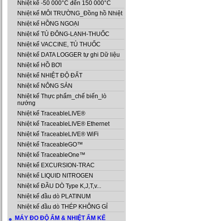
Nhiệt kế -50 000°C đến 150 000°C
Nhiệt kế MÔI TRƯỜNG_Đồng hồ Nhiệt
Nhiệt kế HỒNG NGOẠI
Nhiệt kế TỦ ĐÔNG-LẠNH-THUỐC
Nhiệt kế VACCINE, TỦ THUỐC
Nhiệt kế DATA LOGGER tự ghi Dữ liệu
Nhiệt kế HỒ BƠI
Nhiệt kế NHIỆT ĐỘ ĐẤT
Nhiệt kế NÔNG SẢN
Nhiệt kế Thực phẩm_chế biến_lò
nướng
Nhiệt kế TraceableLIVE®
Nhiệt kế TraceableLIVE® Ethernet
Nhiệt kế TraceableLIVE® WiFi
Nhiệt kế TraceableGO™
Nhiệt kế TraceableOne™
Nhiệt kế EXCURSION-TRAC
Nhiệt kế LIQUID NITROGEN
Nhiệt kế ĐẦU DÒ Type K,J,T,v...
Nhiệt kế đầu dò PLATINUM
Nhiệt kế đầu dò THÉP KHÔNG GỈ
MÁY ĐO ĐỘ ẨM & NHIỆT ẨM KẾ