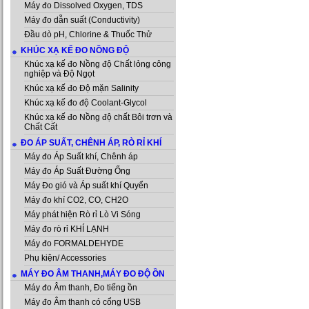
Máy đo Dissolved Oxygen, TDS
Máy đo dẫn suất (Conductivity)
Đầu dò pH, Chlorine & Thuốc Thử
KHÚC XẠ KẾ ĐO NỒNG ĐỘ
Khúc xạ kế đo Nồng độ Chất lỏng công
nghiệp và Độ Ngọt
Khúc xạ kế đo Độ mặn Salinity
Khúc xạ kế đo độ Coolant-Glycol
Khúc xạ kế đo Nồng độ chất Bôi trơn và
Chất Cất
ĐO ÁP SUẤT, CHÊNH ÁP, RÒ RỈ KHÍ
Máy đo Áp Suất khí, Chênh áp
Máy đo Áp Suất Đường Ống
Máy Đo gió và Áp suất khí Quyển
Máy đo khí CO2, CO, CH2O
Máy phát hiện Rò rỉ Lò Vi Sóng
Máy đo rò rỉ KHÍ LẠNH
Máy đo FORMALDEHYDE
Phụ kiện/ Accessories
MÁY ĐO ÂM THANH,MÁY ĐO ĐỘ ỒN
Máy đo Âm thanh, Đo tiếng ồn
Máy đo Âm thanh có cổng USB