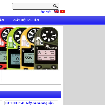
Tiếng Việt
ẬN
GIẤY HIỆU CHUẨN
EXTECH RF41; Máy đo độ đông đặc-