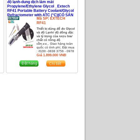
độ lạnh-dung dịch làm mát
Propylene/Ethylene Glycol _Extech
RF41 Portable Battery Coolant/Glycol
Refractometer with ATC (°C)|CÓ SẲN
Mã SP:
EXTECH
RF41
g
Thiết bị dùng để đo Glycol
và độ Lạnh/ độ đông đặc
và tỷ trọng của rượu bia/
chất có nồng độ
cồn,v.v...
Giao hàng toàn
quốc có tính phí, Đặt mua
: (028) -3838 3756 - 0978
a
195 749 - 0903 352 340
Giá
1.899.000
VNĐ
8