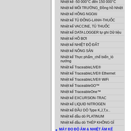
Nhiệt kế -50 000°C đến 150 000°C
Nhiệt kế MÔI TRƯỜNG_Đồng hồ Nhiệt
Nhiệt kế HỒNG NGOẠI
Nhiệt kế TỦ ĐÔNG-LẠNH-THUỐC
Nhiệt kế VACCINE, TỦ THUỐC
Nhiệt kế DATA LOGGER tự ghi Dữ liệu
Nhiệt kế HỒ BƠI
Nhiệt kế NHIỆT ĐỘ ĐẤT
Nhiệt kế NÔNG SẢN
Nhiệt kế Thực phẩm_chế biến_lò
nướng
Nhiệt kế TraceableLIVE®
Nhiệt kế TraceableLIVE® Ethernet
Nhiệt kế TraceableLIVE® WiFi
Nhiệt kế TraceableGO™
Nhiệt kế TraceableOne™
Nhiệt kế EXCURSION-TRAC
Nhiệt kế LIQUID NITROGEN
Nhiệt kế ĐẦU DÒ Type K,J,T,v...
Nhiệt kế đầu dò PLATINUM
Nhiệt kế đầu dò THÉP KHÔNG GỈ
MÁY ĐO ĐỘ ẨM & NHIỆT ẨM KẾ