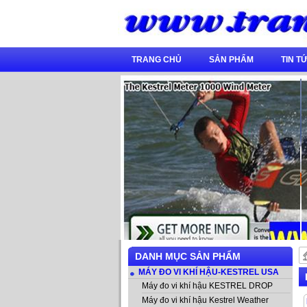
TRANG CHỦ
SẢN PHẨM
TIN TƯ
DANH MỤC SẢN PHẨM
MÁY ĐO VI KHÍ HẬU-KESTREL USA
Máy đo vi khí hậu KESTREL DROP
Máy đo vi khí hậu Kestrel Weather