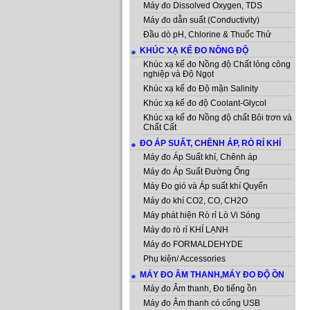
Máy đo Dissolved Oxygen, TDS
Máy đo dẫn suất (Conductivity)
Đầu dò pH, Chlorine & Thuốc Thử
KHÚC XẠ KẾ ĐO NỒNG ĐỘ
Khúc xạ kế đo Nồng độ Chất lỏng công
nghiệp và Độ Ngọt
Khúc xạ kế đo Độ mặn Salinity
Khúc xạ kế đo độ Coolant-Glycol
Khúc xạ kế đo Nồng độ chất Bôi trơn và
Chất Cất
ĐO ÁP SUẤT, CHÊNH ÁP, RÒ RỈ KHÍ
Máy đo Áp Suất khí, Chênh áp
Máy đo Áp Suất Đường Ống
Máy Đo gió và Áp suất khí Quyển
Máy đo khí CO2, CO, CH2O
Máy phát hiện Rò rỉ Lò Vi Sóng
Máy đo rò rỉ KHÍ LẠNH
Máy đo FORMALDEHYDE
Phụ kiện/ Accessories
MÁY ĐO ÂM THANH,MÁY ĐO ĐỘ ỒN
Máy đo Âm thanh, Đo tiếng ồn
Máy đo Âm thanh có cổng USB