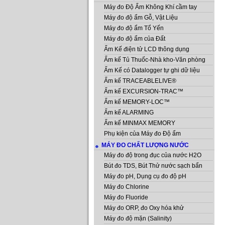
Máy đo Độ Ẩm Không Khí cầm tay
Máy đo độ ẩm Gỗ, Vật Liệu
Máy đo độ ẩm Tổ Yến
Máy đo độ ẩm của Đất
Ẩm Kế điện tử LCD thông dụng
Ẩm kế Tủ Thuốc-Nhà kho-Văn phòng
Ẩm Kế có Datalogger tự ghi dữ liệu
Ẩm kế TRACEABLELIVE®
Ẩm kế EXCURSION-TRAC™
Ẩm kế MEMORY-LOC™
Ẩm kế ALARMING
Ẩm kế MINMAX MEMORY
Phụ kiện của Máy đo Độ ẩm
MÁY ĐO CHẤT LƯỢNG NƯỚC
Máy đo độ trong đục của nước H2O
Bút đo TDS, Bút Thử nước sạch bẩn
Máy đo pH, Dụng cụ đo độ pH
Máy đo Chlorine
Máy đo Fluoride
Máy đo ORP, đo Oxy hóa khử
Máy đo độ mặn (Salinity)