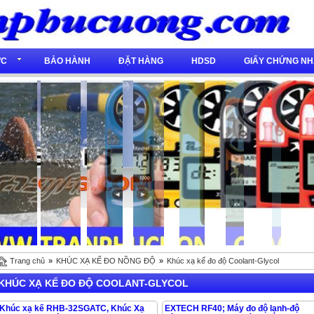
́C
BẢO HÀNH
ĐẶT HÀNG
HDSD
GIẤY CHỨNG NH
Trang chủ
»
KHÚC XẠ KẾ ĐO NỒNG ĐỘ
»
Khúc xạ kế đo độ Coolant-Glycol
KHÚC XẠ KẾ ĐO ĐỘ COOLANT-GLYCOL
Khúc xạ kế RHB-32SGATC, Khúc Xạ
EXTECH RF40; Máy đo độ lạnh-độ