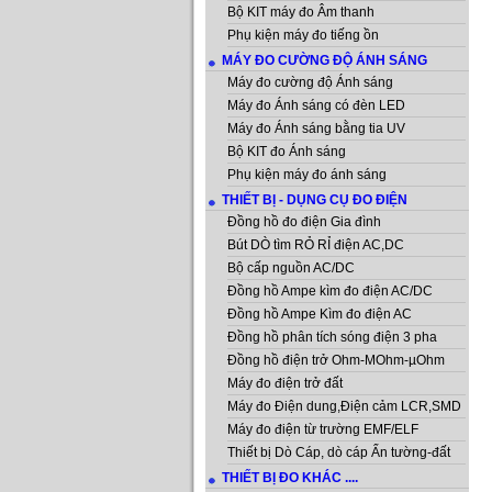
Bộ KIT máy đo Âm thanh
Phụ kiện máy đo tiếng ồn
MÁY ĐO CƯỜNG ĐỘ ÁNH SÁNG
Máy đo cường độ Ánh sáng
Máy đo Ánh sáng có đèn LED
Máy đo Ánh sáng bằng tia UV
Bộ KIT đo Ánh sáng
Phụ kiện máy đo ánh sáng
THIẾT BỊ - DỤNG CỤ ĐO ĐIỆN
Đồng hồ đo điện Gia đình
Bút DÒ tìm RỎ RỈ điện AC,DC
Bộ cấp nguồn AC/DC
Đồng hồ Ampe kìm đo điện AC/DC
Đồng hồ Ampe Kìm đo điện AC
Đồng hồ phân tích sóng điện 3 pha
Đồng hồ điện trở Ohm-MOhm-µOhm
Máy đo điện trở đất
Máy đo Điện dung,Điện cảm LCR,SMD
Máy đo điện từ trường EMF/ELF
Thiết bị Dò Cáp, dò cáp Ẩn tường-đất
THIẾT BỊ ĐO KHÁC ....