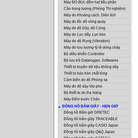
Máy ĐO BỤI, đếm hạt tiểu phân
Cân trọng lượng (Phòng Thí nghiệm)
Máy đo Khoảng cách, Diện tích
Máy đo tốc độ vòng quay
Máy đo độ Dày, độ Cứng
Máy đo Lực đẩy, Lực kéo
Máy đo độ Rung (Vibration)
Máy đo lưu lượng-tỷ lệ dòng chảy
Bộ điều khiển Controller
Bộ lưu trữ Datalogger, Softwares
Thiết bị truyền dữ liệu không dây
Thiết bị báo tràn chất lỏng
Cảm biến đo độ Phóng xạ
Máy đo độ dày lớp phủ
Bộ thiết bị đo Đa Năng
Máy Đếm bước Chân
ĐỒNG HỒ BẤM GIÂY - HẸN GIỜ
Đồng hồ Bấm giờ DRETEC
Đồng hồ bấm giây TRACEABLE
Đồng hồ bấm giây CASIO Japan
Đồng hồ bấm giây Q&Q Japan