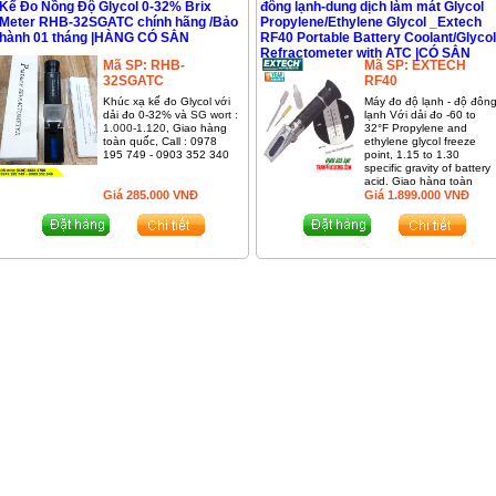
Kế Đo Nồng Độ Glycol 0-32% Brix
đông lạnh-dung dịch làm mát Glycol
Meter RHB-32SGATC chính hãng /Bảo
Propylene/Ethylene Glycol _Extech
hành 01 tháng |HÀNG CÓ SẲN
RF40 Portable Battery Coolant/Glycol
Refractometer with ATC |CÓ SẲN
Mã SP:
RHB-
Mã SP:
EXTECH
32SGATC
RF40
Khúc xạ kế đo Glycol với
Máy đo độ lạnh - độ đôn
dải đo 0-32% và
SG wort :
lạnh Với dải đo -60 to
1.000-1.120
, Giao hàng
32°F Propylene and
toàn quốc, Call : 0978
ethylene glycol freeze
195 749 - 0903 352 340
point, 1.15 to 1.30
specific gravity of battery
acid.
Giao hàng toàn
Giá
285.000
VNĐ
quốc có tính phí, Đặt mu
Giá
1.899.000
VNĐ
: (028) -3838 3756 - 097
195 749 - 0903 352 340